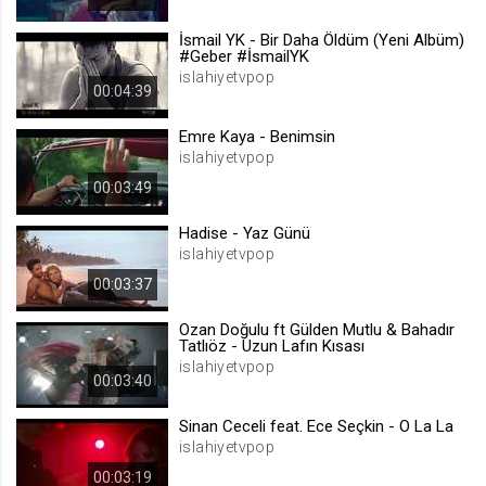
.web.tv
İsmail YK - Bir Daha Öldüm (Yeni Albüm)
Site içeriği önerme
#Geber #İsmailYK
islahiyetvpop
1 yıl
00:04:39
Emre Kaya - Benimsin
voteLike*
islahiyetvpop
.web.tv
00:03:49
İsimsiz ziyaretçi için site içeriği
beğenme
Hadise - Yaz Günü
1 ay
islahiyetvpop
00:03:37
voteDislike*
Ozan Doğulu ft Gülden Mutlu & Bahadır
.web.tv
Tatlıöz - Uzun Lafın Kısası
islahiyetvpop
İsimsiz ziyaretçi için site içeriği
00:03:40
beğenmeme
1 ay
Sinan Ceceli feat. Ece Seçkin - O La La
islahiyetvpop
00:03:19