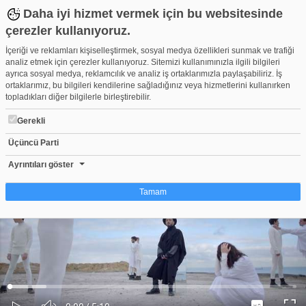
Daha iyi hizmet vermek için bu websitesinde
çerezler kullanıyoruz.
İçeriği ve reklamları kişiselleştirmek, sosyal medya özellikleri sunmak ve trafiği
analiz etmek için çerezler kullanıyoruz. Sitemizi kullanımınızla ilgili bilgileri
ayrıca sosyal medya, reklamcılık ve analiz iş ortaklarımızla paylaşabiliriz. İş
ortaklarımız, bu bilgileri kendilerine sağladığınız veya hizmetlerini kullanırken
topladıkları diğer bilgilerle birleştirebilir.
Gerekli
Üçüncü Parti
Mabel Matiz - Gök Nerede
Beğen
Beğenme
Pay
Ayrıntıları göster
0
Tamam
Çerez nedir?
Çerezler, web-sitelerinin, kullanıcıların deneyimlerini daha verimli hale getirmek
amacıyla kullandığı küçük metin dosyalarıdır. Yasalara göre, bu sitenin
işletilmesi için kesinlikle gerekli olan çerezleri cihazınıza yerleştirebiliyoruz.
Diğer çerez türleri için sizden izin almamız gerekiyor. Bu site farklı çerez türleri
Yüklendi
:
Yükleniyor
:
kullanmaktadır. Bazı çerezler, sayfalarımızda yer alan üçüncü şahıs hizmetleri
0%
0%
Ses
tarafından yerleştirilir. İzniniz şu alanlar için geçerlidir: web.tv