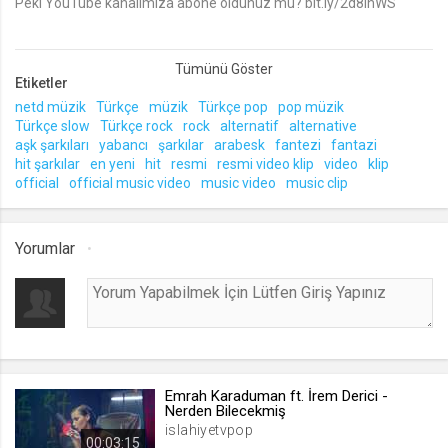
Peki YouTube kanalımıza abone oldunuz mu? bit.ly/2d8ihWS
lang
.web.tv
Etiketler
Seçilen dil tercihini tutmak
netd müzik
Türkçe
müzik
Türkçe pop
pop müzik
1 ay
Türkçe slow
Türkçe rock
rock
alternatif
alternative
aşk şarkıları
yabancı
şarkılar
arabesk
fantezi
fantazi
hit şarkılar
en yeni
hit
resmi
resmi video klip
video
klip
webtvs
official
official music video
music video
music clip
.web.tv
Oturum verisini tutmak
Yorumlar
1 gün
[hash]
.web.tv
Oturum doğrulama verisi
1 ay
Emrah Karaduman ft. İrem Derici -
Nerden Bilecekmiş
islahiyetvpop
00:03:15
channelCategories