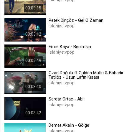
.web.tv
00:03:15
Site içeriği önerme
Petek Dinçöz - Gel O Zaman
1 yıl
islahiyetvpop
00:03:12
voteLike*
Emre Kaya - Benimsin
.web.tv
islahiyetvpop
İsimsiz ziyaretçi için site içeriği
beğenme
00:03:49
1 ay
Ozan Doğulu ft Gülden Mutlu & Bahadır
Tatlıöz - Uzun Lafın Kısası
islahiyetvpop
voteDislike*
00:03:40
.web.tv
Serdar Ortaç - Abi
İsimsiz ziyaretçi için site içeriği
islahiyetvpop
beğenmeme
1 ay
00:03:42
Demet Akalın - Gölge
islahiyetvpop