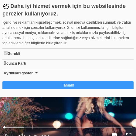
Daha iyi hizmet vermek için bu websitesinde
çerezler kullanıyoruz.
İçeriği ve reklamları kişiselleştirmek, sosyal medya özellikleri sunmak ve trafiği
analiz etmek için çerezler kullanıyoruz. Sitemizi kullanımınızla ilgili bilgileri
ayrıca sosyal medya, reklamcılık ve analiz iş ortaklarımızla paylaşabiliriz. İş
ortaklarımız, bu bilgileri kendilerine sağladığınız veya hizmetlerini kullanırken
topladıkları diğer bilgilerle birleştirebilir.
Gerekli
Üçüncü Parti
Petek Dinçöz - Gel O Zaman
Beğen
Beğenme
Pay
Ayrıntıları göster
0
Tamam
Çerez nedir?
Çerezler, web-sitelerinin, kullanıcıların deneyimlerini daha verimli hale getirmek
amacıyla kullandığı küçük metin dosyalarıdır. Yasalara göre, bu sitenin
işletilmesi için kesinlikle gerekli olan çerezleri cihazınıza yerleştirebiliyoruz.
Diğer çerez türleri için sizden izin almamız gerekiyor. Bu site farklı çerez türleri
Yüklendi
:
Yükleniyor
:
kullanmaktadır. Bazı çerezler, sayfalarımızda yer alan üçüncü şahıs hizmetleri
0%
0%
Ses
tarafından yerleştirilir. İzniniz şu alanlar için geçerlidir: web.tv