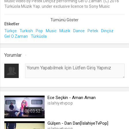
Music video by Petek Dinçöz performing Gel O Zaman. (C) 2016
Türküola Müzik Yap. under exclusive licence to Sony Music
lang
Entertainment Turkey.
.web.tv
Etiketler
Seçilen dil tercihini tutmak
Türkçe
Turkish
Pop
Music
Müzik
Dance
Petek
Dinçöz
1 ay
Gel O Zaman
Türküola
webtvs
Yorumlar
.web.tv
Oturum verisini tutmak
1 gün
[hash]
.web.tv
Ece Seçkin - Aman Aman
islahiyetvpop
Oturum doğrulama verisi
1 ay
00:03:52
Gülşen - Dan Dan[İslahiyeTvPop]
channelCategories
islahiyetvpop