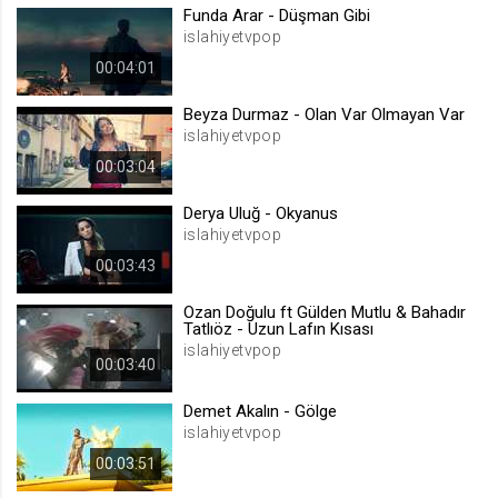
Funda Arar - Düşman Gibi
islahiyetvpop
Emrah Karaduman ft. İrem Derici -
Nerden Bilecekmiş
00:04:01
Müzik
Beyza Durmaz - Olan Var Olmayan Var
Gülden Mutlu - Gel de Yak
islahiyetvpop
Müzik
00:03:04
Emre Kaya - Benimsin
Derya Uluğ - Okyanus
Müzik
islahiyetvpop
00:03:43
Atiye - Abrakadabra
Müzik
Ozan Doğulu ft Gülden Mutlu & Bahadır
Tatlıöz - Uzun Lafın Kısası
islahiyetvpop
00:03:40
Yüzük (Oğuzhan Koç) Official Video
#yüzük
Müzik
Demet Akalın - Gölge
islahiyetvpop
Demet Akalın - Gölge
00:03:51
Müzik