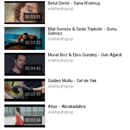
Betül Demir - Sana N'olmuş
islahiyetvpop
Gülşen - Dan Dan[İslahiyeTvPop]
Müzik
00:03:51
Bilal Sonses & Seda Tripkolic - Sonu
Emrah Karaduman ft. Murat Dalkılıç -
Gelmez
Kırk Yılda Bir Gibisin
islahiyetvpop
Müzik
00:03:33
Ozan Doğulu feat Ziynet Sali - Naparsan
Murat Boz & Ebru Gündeş - Gün Ağardı
Yap
islahiyetvpop
Müzik
00:04:40
İskender Paydaş feat Tarkan - Hop De
Gülden Mutlu - Gel de Yak
Müzik
islahiyetvpop
00:03:43
Hadise - Nerdesin Askim
Müzik
Atiye - Abrakadabra
islahiyetvpop
Yusuf Güney - Melekler Seni Bana
00:03:34
Yazmış
Müzik