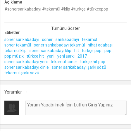
Açıklama
.web.tv
#sonersarıkabadayı #tekamül #klip #türkçe #türkçepop
Serdar Ortaç - Abi
Müzik
Site içeriği önerme
1 yıl
Betül Demir - Sana N'olmuş
Etiketler
Müzik
voteLike*
soner sarıkabadayı
soner
sarıkabadayı
tekamül
soner tekamül
soner sarıkabadayı tekamül
nihat odabaşı
.web.tv
tekamül klip
soner sarıkabadayı klip
hit
türkçe pop
pop
Levent Dörter - Hadi
İsimsiz ziyaretçi için site içeriği
pop müzik
türkçe hit
yeni
yeni şarkı
2017
Müzik
beğenme
soner sarıkabadayı yeni
tekamül soner
türkçe hit pop
1 ay
soner sarıkabadayı dinle
soner sarıkabadayı şarkı sözü
tekamül şarkı sözü
Aynur Aydın - Günah Sevap
Müzik
voteDislike*
Yorumlar
.web.tv
Hadise - Yaz Günü
İsimsiz ziyaretçi için site içeriği
Müzik
beğenmeme
1 ay
Ece Seçkin - Aman Aman
Müzik