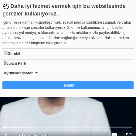
Daha iyi hizmet vermek için bu websitesinde
çerezler kullanıyoruz.
İçeriği ve reklamları kişiselleştirmek, sosyal medya özellikleri sunmak ve trafiği
analiz etmek için çerezler kullanıyoruz. Sitemizi kullanımınızla ilgili bilgileri
ayrıca sosyal medya, reklamcılık ve analiz iş ortaklarımızla paylaşabiliriz. İş
ortaklarımız, bu bilgileri kendilerine sağladığınız veya hizmetlerini kullanırken
topladıkları diğer bilgilerle birleştirebilir.
Gerekli
Üçüncü Parti
Soner Sarıkabadayı - Tekamül (Official Video)
Beğen
Beğenme
Pay
Ayrıntıları göster
263
Tamam
Çerez nedir?
Çerezler, web-sitelerinin, kullanıcıların deneyimlerini daha verimli hale getirmek
amacıyla kullandığı küçük metin dosyalarıdır. Yasalara göre, bu sitenin
işletilmesi için kesinlikle gerekli olan çerezleri cihazınıza yerleştirebiliyoruz.
Diğer çerez türleri için sizden izin almamız gerekiyor. Bu site farklı çerez türleri
Yüklendi
:
Yükleniyor
:
kullanmaktadır. Bazı çerezler, sayfalarımızda yer alan üçüncü şahıs hizmetleri
0%
0%
Ses
tarafından yerleştirilir. İzniniz şu alanlar için geçerlidir: web.tv