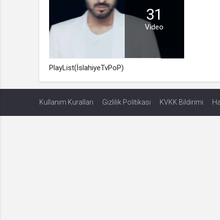
31
Video
PlayList(İslahiyeTvPoP)
Kullanım Kuralları
Gizlilik Politikası
KVKK Bildirimi
Ha