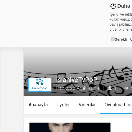
Daha 
İçeriği ve rek
kullanıyoruz. S
paylaşabiliriz.
diğer bilgilerle
Gerekli
Çerez ned
Çerezler, web-
metin dosyalar
yerleştirebiliy
İslahiyeTvPoP
kullanmaktadır
alanlar için ge
Herkese Açık Kanal
1
Gerekli
Anasayfa
Üyeler
Videolar
Oynatma List
Üçüncü Par