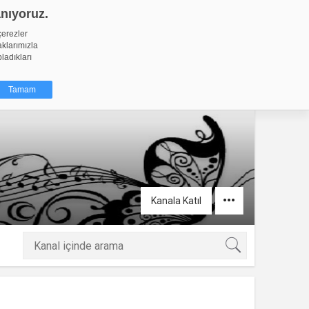
anıyoruz.
GİRİŞ YAP
Video Yükle
çerezler
aklarımızla
pladıkları
Tamam
dığı küçük
ınıza
ir. İzniniz şu
Kanala Katıl
nlarına
şlı hale
ğru bir
resi
Türü
 yıl