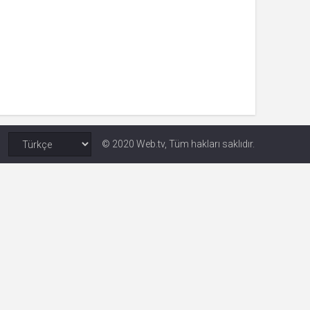
 yıl
ay
gün
© 2020 Web.tv, Tüm hakları saklıdır.
ay
ıl
ay
ay