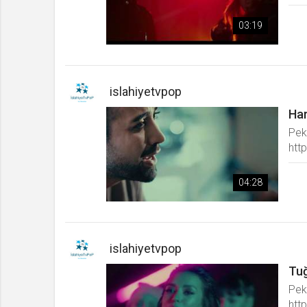
03:19
islahiyetvpop
Har
Pek
http
04:28
islahiyetvpop
Tuğ
Pek
http