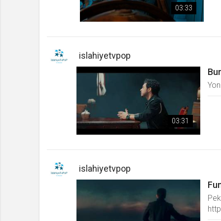
03:33
islahiyetvpop
Bur
Yon
03:31
islahiyetvpop
Fun
Pek
http