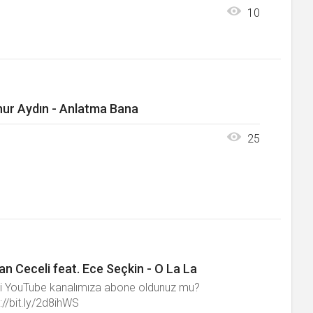
10
ur Aydın - Anlatma Bana
25
an Ceceli feat. Ece Seçkin - O La La
i YouTube kanalımıza abone oldunuz mu?
://bit.ly/2d8ihWS