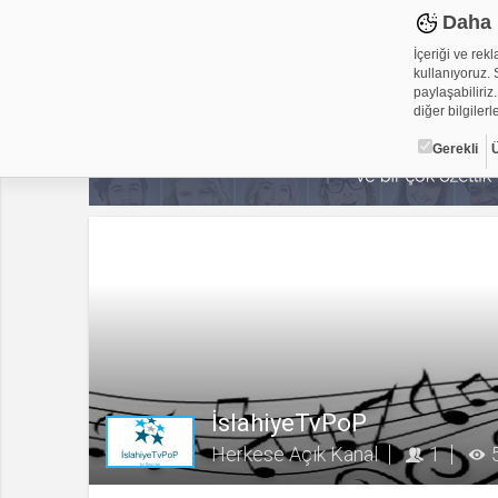
Daha 
İçeriği ve rek
kullanıyoruz. S
paylaşabiliriz.
diğer bilgilerle
Gerekli
Çerez ned
Çerezler, web-
metin dosyalar
yerleştirebiliy
kullanmaktadır
alanlar için ge
Gerekli
Üçüncü Par
İslahiyeTvPoP
Herkese Açık Kanal
1