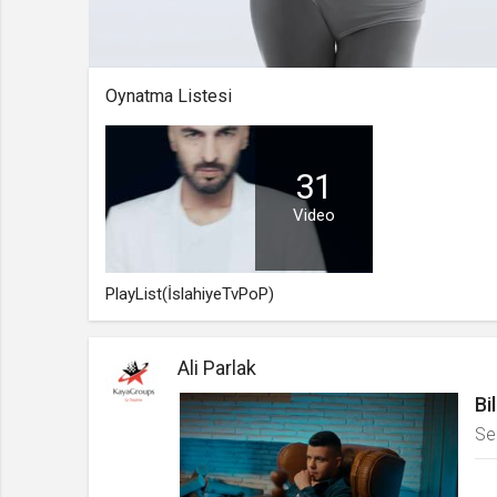
Yüklendi
:
Yükleniyor
:
0%
0%
Süre
Toplam
/
Süre
Oynatma Listesi
31
Video
PlayList(İslahiyeTvPoP)
Ali Parlak
Bi
Sen