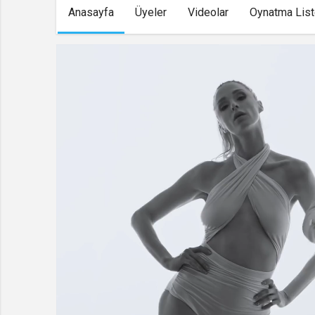
Anasayfa
Üyeler
Videolar
Oynatma List
islahiyetvpop
Kanala Katıl