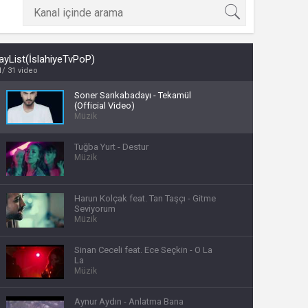
 yıl
ayList(İslahiyeTvPoP)
1
31 video
Soner Sarıkabadayı - Tekamül
ay
(Official Video)
Müzik
gün
Tuğba Yurt - Destur
ay
Müzik
ıl
ay
Harun Kolçak feat. Tan Taşçı - Gitme
Seviyorum
ay
Müzik
Sinan Ceceli feat. Ece Seçkin - O La
La
Müzik
Aynur Aydın - Anlatma Bana