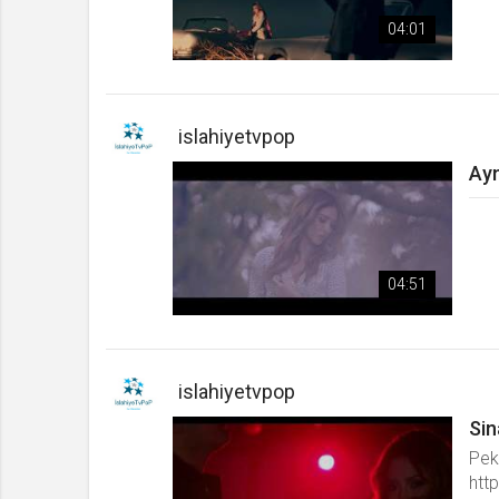
04:01
islahiyetvpop
Ayn
04:51
islahiyetvpop
Sin
Pek
http