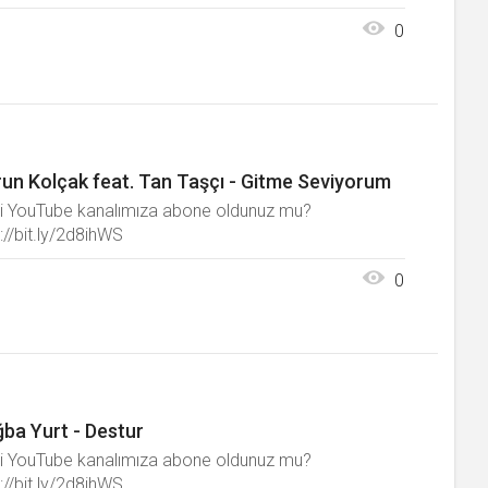
0
un Kolçak feat. Tan Taşçı - Gitme Seviyorum
i YouTube kanalımıza abone oldunuz mu?
://bit.ly/2d8ihWS
0
ba Yurt - Destur
i YouTube kanalımıza abone oldunuz mu?
://bit.ly/2d8ihWS