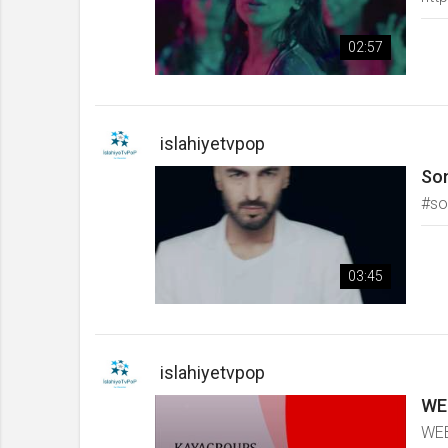
02:57
islahiyetvpop
Son
#so
03:45
islahiyetvpop
WE
WEB