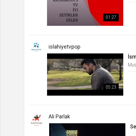
01:27
islahiyetvpop
İsm
Mus
05:23
Ali Parlak
Se