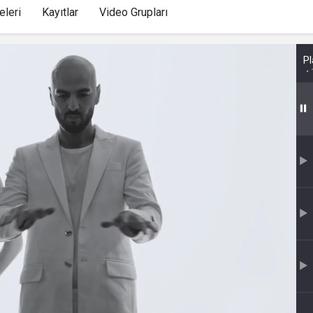
kullanmakta olduğu
eleri
Kayıtlar
Video Grupları
çerezleri ve içeriğini
göstermek ve izin
almak
uuid
.web.tv
İsimsiz
10
Pl
kullanıcılardan site
içeriği istatistiğini
almak
lang
.web.tv
Seçilen dil tercihini
1 
tutmak
webtvs
.web.tv
Oturum verisini
1 
tutmak
[hash]
.web.tv
Oturum doğrulama
1 
verisi
channelCategories
.web.tv
Site içeriği önerme
1 y
voteLike*
.web.tv
İsimsiz ziyaretçi için
1 
site içeriği beğenme
voteDislike*
.web.tv
İsimsiz ziyaretçi için
1 
site içeriği
beğenmeme