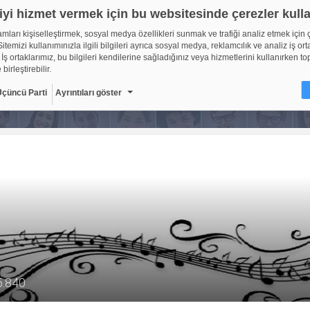
iyi hizmet vermek için bu websitesinde çerezler kull
lamları kişiselleştirmek, sosyal medya özellikleri sunmak ve trafiği analiz etmek için 
itemizi kullanımınızla ilgili bilgileri ayrıca sosyal medya, reklamcılık ve analiz iş ort
 İş ortaklarımız, bu bilgileri kendilerine sağladığınız veya hizmetlerini kullanırken to
 birleştirebilir.
Üçüncü Parti
Ayrıntıları göster
ir?
sitelerinin, kullanıcıların deneyimlerini daha verimli hale getirmek amacıyla kullan
ıdır. Yasalara göre, bu sitenin işletilmesi için kesinlikle gerekli olan çerezleri cihaz
oruz. Diğer çerez türleri için sizden izin almamız gerekiyor. Bu site farklı çerez türleri
. Bazı çerezler, sayfalarımızda yer alan üçüncü şahıs hizmetleri tarafından yerleştiril
çerlidir: web.tv
8
Gerekli çerezler, sayfada gezinme ve web-sitesinin güvenli ala
erişim gibi temel işlevleri sağlayarak web-sitesinin daha kullanı
getirilmesine yardımcı olur. Web-sitesi bu çerezler olmadan do
ti
10
şekilde işlev gösteremez.
Adı
Sağlayıcı
Amaç
Sü
5.840
GDPR
.web.tv
Genel veri koruma
10
düzenlemesi
kapsamında sitenin