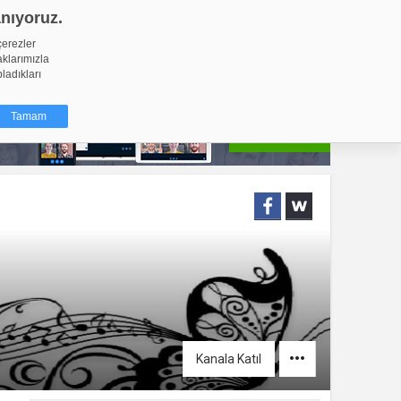
anıyoruz.
GİRİŞ YAP
Video Yükle
çerezler
aklarımızla
pladıkları
Tamam
dığı küçük
ınıza
ir. İzniniz şu
nlarına
şlı hale
ğru bir
resi
Türü
Kanala Katıl
 yıl